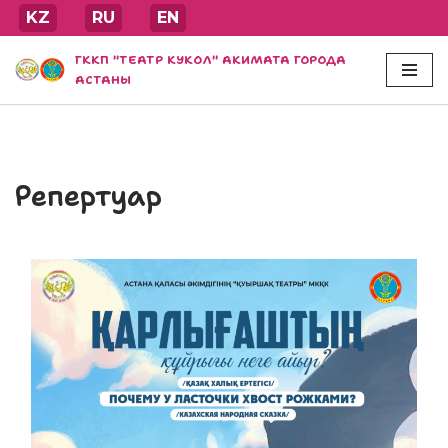
KZ
RU
EN
Перейти
ГККП "ТЕАТР КУКОЛ" АКИМАТА ГОРОДА
к
АСТАНЫ
содержимому
Репертуар