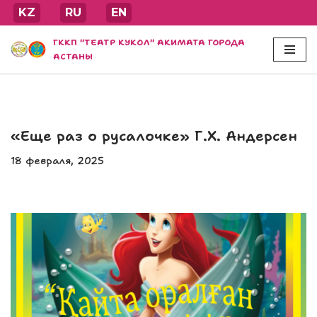
KZ
RU
EN
Перейти
ГККП "ТЕАТР КУКОЛ" АКИМАТА ГОРОДА
к
АСТАНЫ
содержимому
«Еще раз о русалочке» Г.Х. Андерсен
18 февраля, 2025