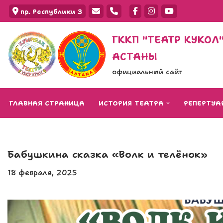
пр. Республики 3
Перейти
ГККП "ТЕАТР КУКО
к
АСТАНЫ
содержимому
официальный сайт
ГЛАВНАЯ СТРАНИЦА
ИСТОРИЯ ТЕАТРА
РЕПЕРТУА
Бабушкина сказка «Волк и телёнок»
18 февраля, 2025