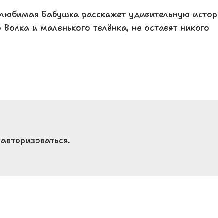
 любимая Бабушка расскажет удивительную исто
 Волка и маленького телёнка, не оставят никого
о
авторизоваться
.