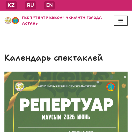
KZ
RU
EN
Перейти
ГККП "ТЕАТР КУКОЛ" АКИМАТА ГОРОДА
к
АСТАНЫ
содержимому
Календарь спектаклей