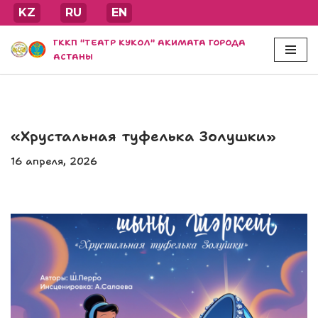
KZ
RU
EN
Перейти
ГККП "ТЕАТР КУКОЛ" АКИМАТА ГОРОДА
к
АСТАНЫ
содержимому
«Хрустальная туфелька Золушки»
16 апреля, 2026