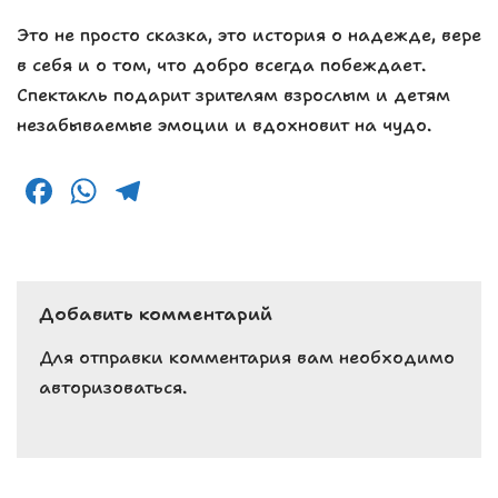
Это не просто сказка, это история о надежде, вере
в себя и о том, что добро всегда побеждает.
Спектакль подарит зрителям взрослым и детям
незабываемые эмоции и вдохновит на чудо.
F
W
T
a
h
el
c
a
e
e
ts
g
Добавить комментарий
b
A
r
o
p
a
Для отправки комментария вам необходимо
авторизоваться
.
o
p
m
k