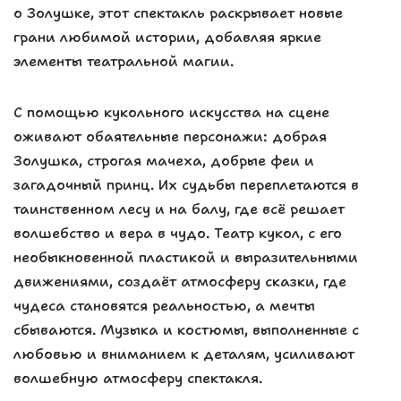
о Золушке, этот спектакль раскрывает новые
грани любимой истории, добавляя яркие
элементы театральной магии.
С помощью кукольного искусства на сцене
оживают обаятельные персонажи: добрая
Золушка, строгая мачеха, добрые феи и
загадочный принц. Их судьбы переплетаются в
таинственном лесу и на балу, где всё решает
волшебство и вера в чудо. Театр кукол, с его
необыкновенной пластикой и выразительными
движениями, создаёт атмосферу сказки, где
чудеса становятся реальностью, а мечты
сбываются. Музыка и костюмы, выполненные с
любовью и вниманием к деталям, усиливают
волшебную атмосферу спектакля.