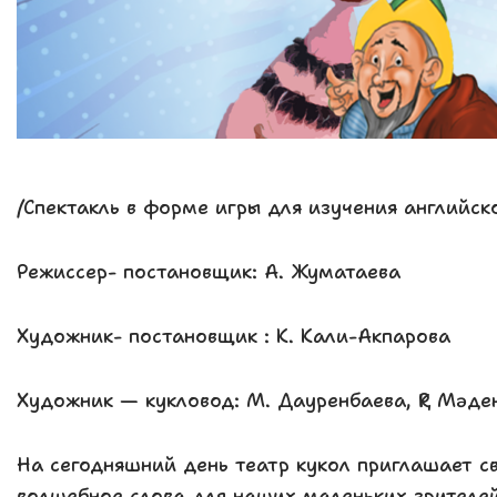
/Спектакль в форме игры для изучения английс
Режиссер- постановщик: А. Жуматаева
Художник- постановщик : К. Кали-Акпарова
Художник — кукловод: М. Дауренбаева, ҚР Мәде
На сегодняшний день театр кукол приглашает св
волшебное слова для наших маленьких зрителей: