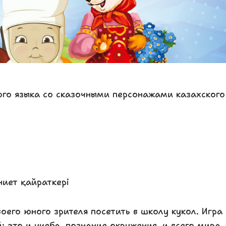
кого языка со сказочными персонажами казахского
ниет қайраткері
оего юного зрителя посетить в школу кукол. Игра
 это и учеба, познание окружения, и всего мира.