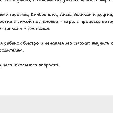
ыми героями, Канбак шал, Лиса, Великан и другие
астие в самой постановке – игре, в процессе кот
исциплина и фантазия.
ля ребенок быстро и ненавязчиво сможет выучить 
 родителям.
дшего школьного возраста.