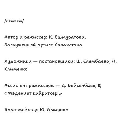
/сказка/
Автор и режиссер: К. Ешмуратова,
Заслуженный артист Казахстана
Художники — постановщики: Ш. Елембаева, Н.
Клименко
Ассистент режиссера — Д. Бейсенбаев, ҚР
«Мәдениет қайраткері»
Балетмейстер: Ю. Амирова