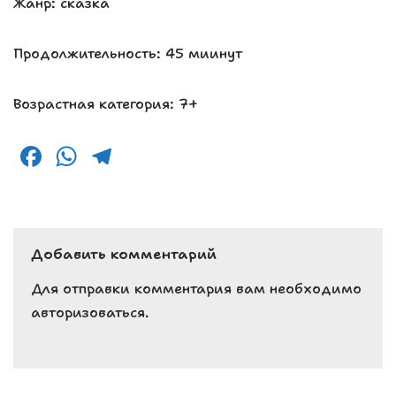
Жанр: сказка
Продолжительность: 45 миинут
Возрастная категория: 7+
F
W
T
a
h
el
c
a
e
e
ts
g
Добавить комментарий
b
A
r
o
p
a
Для отправки комментария вам необходимо
авторизоваться
.
o
p
m
k