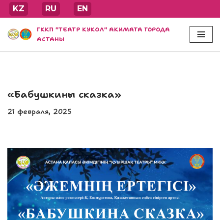
KZ
RU
EN
Перейти
ГККП "ТЕАТР КУКОЛ" АКИМАТА ГОРОДА
к
АСТАНЫ
содержимому
«Бабушкины сказка»
21 февраля, 2025