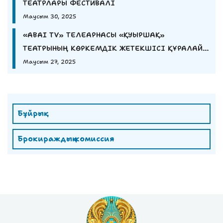
ТЕАТРЛАРЫ ФЕСТИВАЛІ
Маусым 30, 2025
«ABAI TV» ТЕЛЕАРНАСЫ «ҚУЫРШАҚ»
ТЕАТРЫНЫҢ КӨРКЕМДІК ЖЕТЕКШІСІ ҚҰРАЛАЙ
ЕШМҰРАТОВАНЫҢ СҰХБАТЫН ҰСЫНАДЫ
Маусым 27, 2025
Бұйрық
Брокираждық комиссия