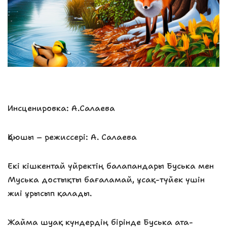
Инсценировка: А.Салаева
Қоюшы – режиссері: А. Салаева
Екі кішкентай үйректің балапандары Буська мен
Муська достықты бағаламай, ұсақ-түйек үшін
жиі ұрысып қалады.
Жайма шуақ күндердің бірінде Буська ата-