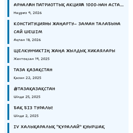
АРНАЛҒАН ПАТРИОТТЫҚ АКЦИЯҒА 1000-НАН АСТАМ
ЖАС ҚАТЫСТЫ.
Наурыз 9, 2026
КОНСТИТУЦИЯНЫ ЖАҢАРТУ– ЗАМАН ТАЛАБЫНА
САЙ ШЕШІМ
Ақпан 18, 2026
ЩЕЛКУНЧИКТІҢ ЖАҢА ЖЫЛДЫҚ ХИКАЯЛАРЫ
Желтоқсан 19, 2025
ТАЗА ҚАЗАҚСТАН
Қазан 22, 2025
#ТАЗАҚАЗАҚСТАН
Шілде 25, 2025
БАҚ БІЗ ТУРАЛЫ!
Шілде 2, 2025
IV ХАЛЫҚАРАЛЫҚ “ҚҰРАЛАЙ” ҚУЫРШАҚ