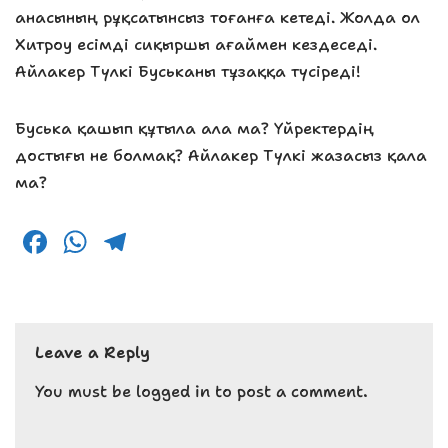
анасының рұқсатынсыз тоғанға кетеді. Жолда ол
Хитроу есімді сиқыршы ағаймен кездеседі.
Айлакер Түлкі Буськаны тұзаққа түсіреді!
Буська қашып құтыла ала ма? Үйректердің
достығы не болмақ? Айлакер Түлкі жазасыз қала
ма?
F
W
T
a
h
el
c
a
e
e
ts
g
Leave a Reply
b
A
r
o
p
a
You must be
logged in
to post a comment.
o
p
m