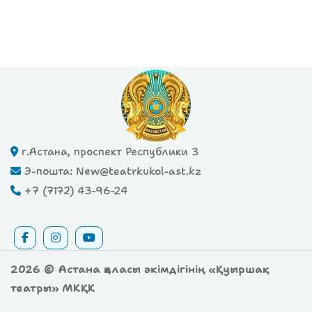
г.Астана, проспект Республики 3
Э-пошта: New@teatrkukol-ast.kz
+7 (7172) 43-96-24
2026 © Астана қаласы әкімдігінің «Қуыршақ
театры» МКҚК