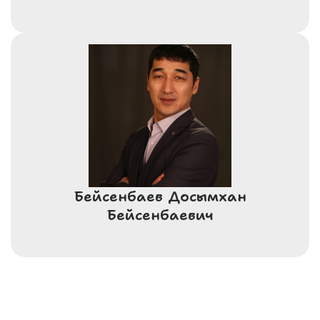
Бейсенбаев Досымхан
Бейсенбаевич