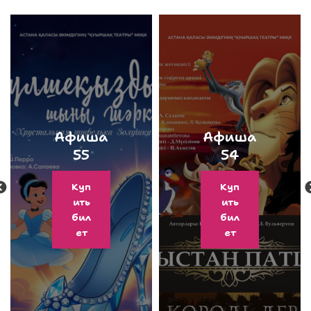
Афиша
Афиша
55
54
Куп
Куп
ить
ить
бил
бил
ет
ет