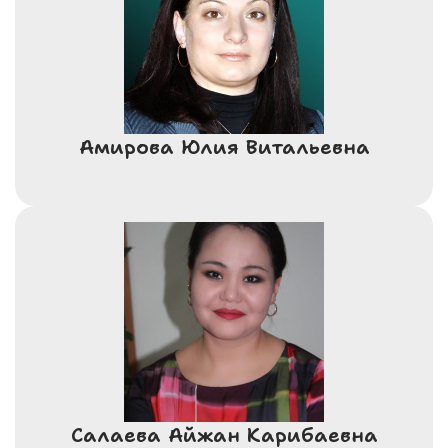
Амирова Юлия Витальевна
Салаева Айжан Карибаевна