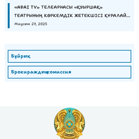
«ABAI TV» ТЕЛЕАРНАСЫ «ҚУЫРШАҚ»
ТЕАТРЫНЫҢ КӨРКЕМДІК ЖЕТЕКШІСІ ҚҰРАЛАЙ
ЕШМҰРАТОВАНЫҢ СҰХБАТЫН ҰСЫНАДЫ
Маусым 27, 2025
Бұйрық
Брокираждық комиссия