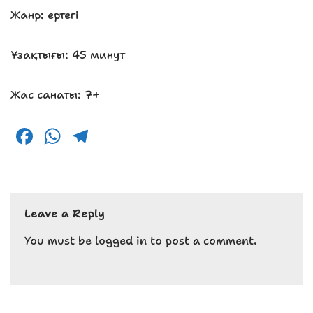
Жанр: ертегі
Ұзақтығы: 45 минут
Жас санаты: 7+
F
W
T
a
h
el
c
a
e
e
ts
g
Leave a Reply
b
A
r
o
p
a
You must be
logged in
to post a comment.
o
p
m
k