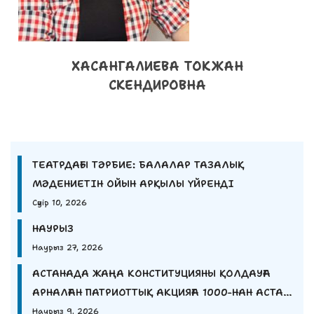
ХАСАНГАЛИЕВА ТОКЖАН
СКЕНДИРОВНА
ТЕАТРДАҒЫ ТӘРБИЕ: БАЛАЛАР ТАЗАЛЫҚ
МӘДЕНИЕТІН ОЙЫН АРҚЫЛЫ ҮЙРЕНДІ
Сәуір 10, 2026
НАУРЫЗ
Наурыз 27, 2026
АСТАНАДА ЖАҢА КОНСТИТУЦИЯНЫ ҚОЛДАУҒА
АРНАЛҒАН ПАТРИОТТЫҚ АКЦИЯҒА 1000-НАН АСТАМ
ЖАС ҚАТЫСТЫ.
Наурыз 9, 2026