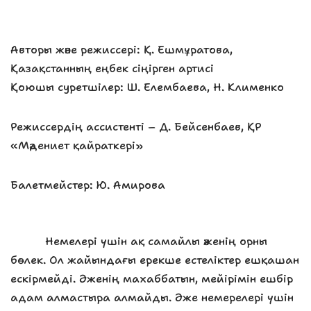
Авторы және режиссері: Қ. Ешмұратова,
Қазақстанның еңбек сіңірген артисі
Қоюшы суретшілер: Ш. Елембаева, Н. Клименко
Режиссердің ассистенті – Д. Бейсенбаев, ҚР
«Мәдениет қайраткері»
Балетмейстер: Ю. Амирова
Немелері үшін ақ самайлы әженің орны
бөлек. Ол жайындағы ерекше естеліктер ешқашан
ескірмейді. Әженің махаббатын, мейірімін ешбір
адам алмастыра алмайды. Әже немерелері үшін