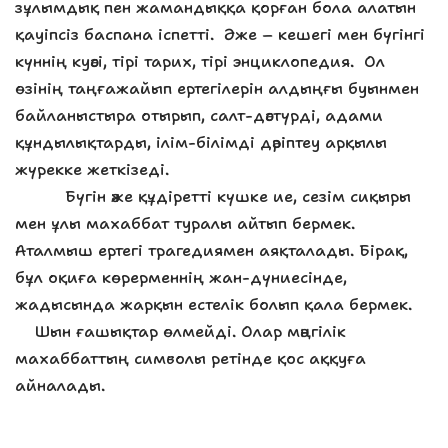
зұлымдық пен жамандыққа қорған бола алатын
қауіпсіз баспана іспетті. Әже – кешегі мен бүгінгі
күннің куәсі, тірі тарих, тірі энциклопедия. Ол
өзінің таңғажайып ертегілерін алдыңғы буынмен
байланыстыра отырып, салт-дәстүрді, адами
құндылықтарды, ілім-білімді дәріптеу арқылы
жүрекке жеткізеді.
Бүгін әже құдіретті күшке ие, сезім сиқыры
мен ұлы махаббат туралы айтып бермек.
Аталмыш ертегі трагедиямен аяқталады. Бірақ,
бұл оқиға көрерменнің жан-дүниесінде,
жадысында жарқын естелік болып қала бермек.
Шын ғашықтар өлмейді. Олар мәңгілік
махаббаттың символы ретінде қос аққуға
айналады.