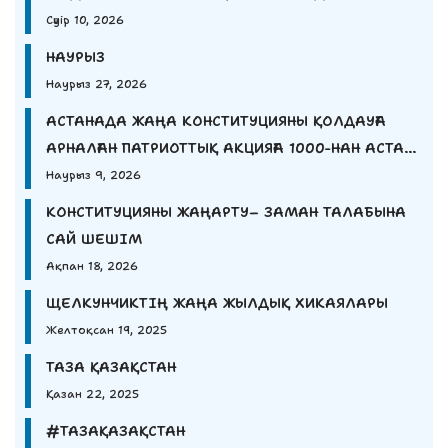
Сәуір 10, 2026
НАУРЫЗ
Наурыз 27, 2026
АСТАНАДА ЖАҢА КОНСТИТУЦИЯНЫ ҚОЛДАУҒА
АРНАЛҒАН ПАТРИОТТЫҚ АКЦИЯҒА 1000-НАН АСТАМ
ЖАС ҚАТЫСТЫ.
Наурыз 9, 2026
КОНСТИТУЦИЯНЫ ЖАҢАРТУ– ЗАМАН ТАЛАБЫНА
САЙ ШЕШІМ
Ақпан 18, 2026
ЩЕЛКУНЧИКТІҢ ЖАҢА ЖЫЛДЫҚ ХИКАЯЛАРЫ
Желтоқсан 19, 2025
ТАЗА ҚАЗАҚСТАН
Қазан 22, 2025
#ТАЗАҚАЗАҚСТАН