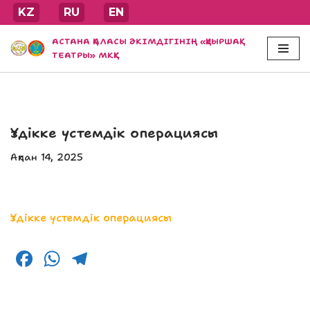
KZ
RU
EN
Skip
АСТАНА ҚАЛАСЫ ӘКІМДІГІНІҢ «ҚУЫРШАҚ
to
ТЕАТРЫ» МКҚК
content
Үздікке үстемдік операциясы
Ақпан 14, 2025
Үздікке үстемдік операциясы
F
W
T
a
h
el
c
a
e