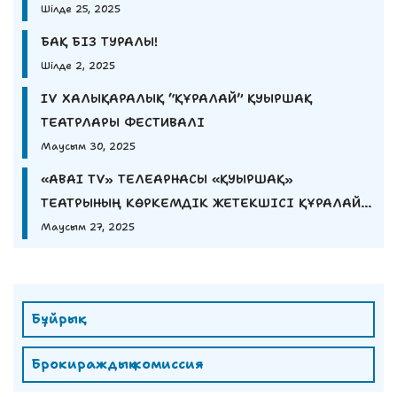
Шілде 25, 2025
БАҚ БІЗ ТУРАЛЫ!
Шілде 2, 2025
IV ХАЛЫҚАРАЛЫҚ “ҚҰРАЛАЙ” ҚУЫРШАҚ
ТЕАТРЛАРЫ ФЕСТИВАЛІ
Маусым 30, 2025
«ABAI TV» ТЕЛЕАРНАСЫ «ҚУЫРШАҚ»
ТЕАТРЫНЫҢ КӨРКЕМДІК ЖЕТЕКШІСІ ҚҰРАЛАЙ
ЕШМҰРАТОВАНЫҢ СҰХБАТЫН ҰСЫНАДЫ
Маусым 27, 2025
Бұйрық
Брокираждық комиссия