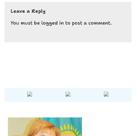
e
ts
g
Leave a Reply
b
A
r
o
p
a
You must be
logged in
to post a comment.
o
p
m
k