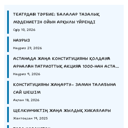
ТЕАТРДАҒЫ ТӘРБИЕ: БАЛАЛАР ТАЗАЛЫҚ
МӘДЕНИЕТІН ОЙЫН АРҚЫЛЫ ҮЙРЕНДІ
Сәуір 10, 2026
НАУРЫЗ
Наурыз 27, 2026
АСТАНАДА ЖАҢА КОНСТИТУЦИЯНЫ ҚОЛДАУҒА
АРНАЛҒАН ПАТРИОТТЫҚ АКЦИЯҒА 1000-НАН АСТАМ
ЖАС ҚАТЫСТЫ.
Наурыз 9, 2026
КОНСТИТУЦИЯНЫ ЖАҢАРТУ– ЗАМАН ТАЛАБЫНА
САЙ ШЕШІМ
Ақпан 18, 2026
ЩЕЛКУНЧИКТІҢ ЖАҢА ЖЫЛДЫҚ ХИКАЯЛАРЫ
Желтоқсан 19, 2025