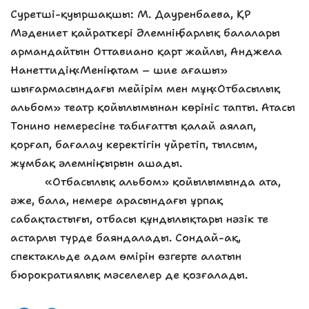
Суретші-қуыршақшы: М. Дауренбаева, ҚР
Мәдениет қайраткері Әлемнің барлық балалары
армандайтын Оттавиано қарт жайлы, Анджела
Нанеттидің «Менің атам – шие ағашы»
шығармасындағы мейірім мен мұң «Отбасылық
альбом» театр қойылымынан көрініс тапты. Атасы
Тонино немересіне табиғатты қалай аялап,
қорғап, бағалау керектігін үйретіп, тылсым,
жұмбақ әлемнің сырын ашады.
«Отбасылық альбом» қойылымында ата,
әже, бала, немере арасындағы ұрпақ
сабақтастығы, отбасы құндылықтары нәзік те
астарлы түрде баяндалады. Сондай-ақ,
спектакльде адам өмірін өзгерте алатын
бюрократиялық мәселелер де қозғалады.