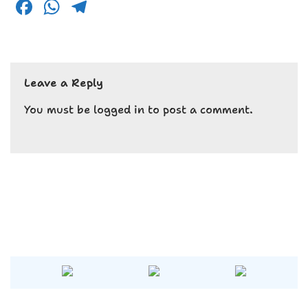
F
W
T
a
h
el
c
a
e
e
ts
g
Leave a Reply
b
A
r
o
p
a
You must be
logged in
to post a comment.
o
p
m
k