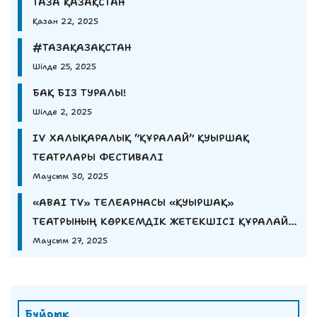
ТАЗА ҚАЗАҚСТАН
Қазан 22, 2025
#ТАЗАҚАЗАҚСТАН
Шілде 25, 2025
БАҚ БІЗ ТУРАЛЫ!
Шілде 2, 2025
IV ХАЛЫҚАРАЛЫҚ “ҚҰРАЛАЙ” ҚУЫРШАҚ
ТЕАТРЛАРЫ ФЕСТИВАЛІ
Маусым 30, 2025
«ABAI TV» ТЕЛЕАРНАСЫ «ҚУЫРШАҚ»
ТЕАТРЫНЫҢ КӨРКЕМДІК ЖЕТЕКШІСІ ҚҰРАЛАЙ
ЕШМҰРАТОВАНЫҢ СҰХБАТЫН ҰСЫНАДЫ
Маусым 27, 2025
Бұйрық