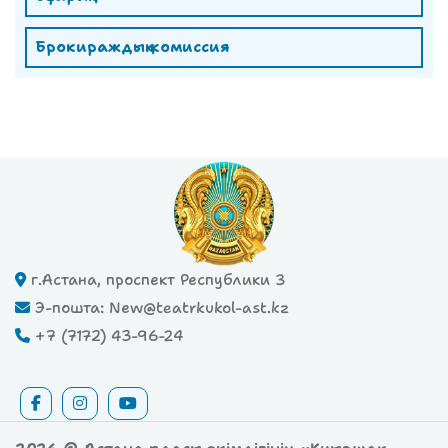
Брокираждық комиссия
г.Астана, проспект Республики 3
Э-пошта: New@teatrkukol-ast.kz
+7 (7172) 43-96-24