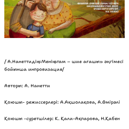
/ А.Нанеттидің «Менің атам – шие ағашы» әңгімесі
бойынша инпровизация/
Авторы: А. Нанетти
Қоюшы- режиссерлері: А.Ақшолақова, А.Өмірәлі
Қоюшы -суретшілер: К. Қали-Ақпарова, Н.Қабен