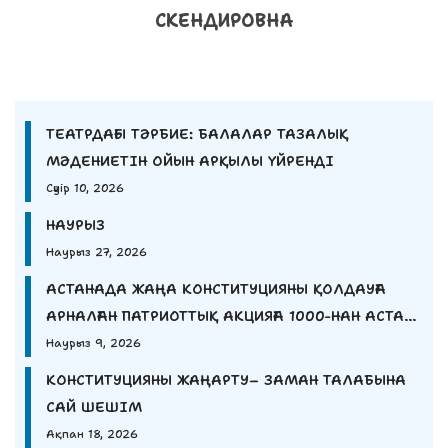
СКЕНДИРОВНА
ТЕАТРДАҒЫ ТӘРБИЕ: БАЛАЛАР ТАЗАЛЫҚ
МӘДЕНИЕТІН ОЙЫН АРҚЫЛЫ ҮЙРЕНДІ
Сәуір 10, 2026
НАУРЫЗ
Наурыз 27, 2026
АСТАНАДА ЖАҢА КОНСТИТУЦИЯНЫ ҚОЛДАУҒА
АРНАЛҒАН ПАТРИОТТЫҚ АКЦИЯҒА 1000-НАН АСТАМ
ЖАС ҚАТЫСТЫ.
Наурыз 9, 2026
КОНСТИТУЦИЯНЫ ЖАҢАРТУ– ЗАМАН ТАЛАБЫНА
САЙ ШЕШІМ
Ақпан 18, 2026