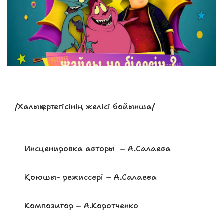
/Халық ертегісінің желісі бойынша/
Инсценировка авторы – А.Салаева
Қоюшы- режиссері – А.Салаева
Композитор – А.Коротченко