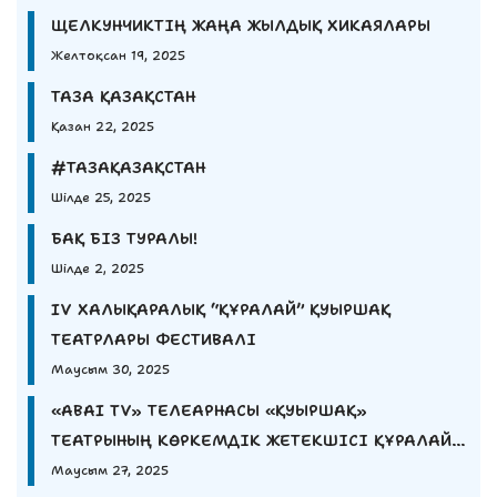
ЩЕЛКУНЧИКТІҢ ЖАҢА ЖЫЛДЫҚ ХИКАЯЛАРЫ
Желтоқсан 19, 2025
ТАЗА ҚАЗАҚСТАН
Қазан 22, 2025
#ТАЗАҚАЗАҚСТАН
Шілде 25, 2025
БАҚ БІЗ ТУРАЛЫ!
Шілде 2, 2025
IV ХАЛЫҚАРАЛЫҚ “ҚҰРАЛАЙ” ҚУЫРШАҚ
ТЕАТРЛАРЫ ФЕСТИВАЛІ
Маусым 30, 2025
«ABAI TV» ТЕЛЕАРНАСЫ «ҚУЫРШАҚ»
ТЕАТРЫНЫҢ КӨРКЕМДІК ЖЕТЕКШІСІ ҚҰРАЛАЙ
ЕШМҰРАТОВАНЫҢ СҰХБАТЫН ҰСЫНАДЫ
Маусым 27, 2025