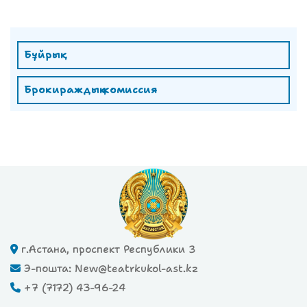
Бұйрық
Брокираждық комиссия
г.Астана, проспект Республики 3
Э-пошта: New@teatrkukol-ast.kz
+7 (7172) 43-96-24