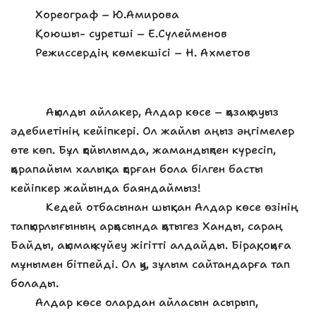
Хореограф – Ю.Амирова
Қоюшы- суретші – Е.Сүлейменов
Режиссердің көмекшісі – Н. Ахметов
Ақылды айлакер, Алдар көсе – қазақ ауыз
әдебиетінің кейіпкері. Ол жайлы аңыз әңгімелер
өте көп. Бұл қойылымда, жамандықпен күресіп,
қарапайым халыққа қорған бола білген басты
кейіпкер жайында баяндаймыз!
Кедей отбасынан шыққан Алдар көсе өзінің
тапқырлығының арқасында қатыгез Ханды, сараң
Байды, ақымақ күйеу жігітті алдайды. Бірақ, оқиға
мұнымен бітпейді. Ол қу, зұлым сайтандарға тап
болады.
Алдар көсе олардан айласын асырып,