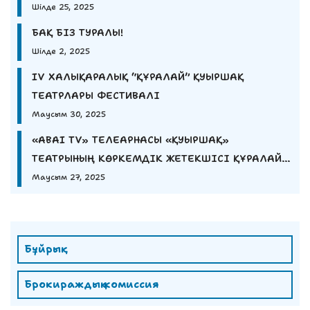
Шілде 25, 2025
БАҚ БІЗ ТУРАЛЫ!
Шілде 2, 2025
IV ХАЛЫҚАРАЛЫҚ “ҚҰРАЛАЙ” ҚУЫРШАҚ
ТЕАТРЛАРЫ ФЕСТИВАЛІ
Маусым 30, 2025
«ABAI TV» ТЕЛЕАРНАСЫ «ҚУЫРШАҚ»
ТЕАТРЫНЫҢ КӨРКЕМДІК ЖЕТЕКШІСІ ҚҰРАЛАЙ
ЕШМҰРАТОВАНЫҢ СҰХБАТЫН ҰСЫНАДЫ
Маусым 27, 2025
Бұйрық
Брокираждық комиссия