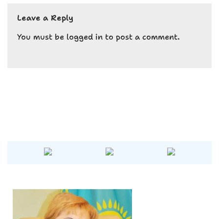
e
ts
g
Leave a Reply
b
A
r
o
p
a
You must be
logged in
to post a comment.
o
p
m
k