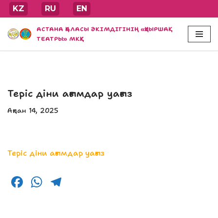
KZ
RU
EN
Skip
АСТАНА ҚАЛАСЫ ӘКІМДІГІНІҢ «ҚУЫРШАҚ
to
ТЕАТРЫ» МКҚК
content
Теріс діни ағымдар уағыз
Ақпан 14, 2025
Теріс діни ағымдар уағыз
F
W
T
a
h
el
c
a
e