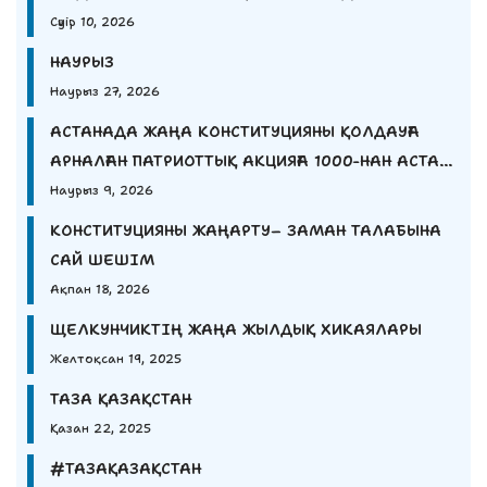
Сәуір 10, 2026
НАУРЫЗ
Наурыз 27, 2026
АСТАНАДА ЖАҢА КОНСТИТУЦИЯНЫ ҚОЛДАУҒА
АРНАЛҒАН ПАТРИОТТЫҚ АКЦИЯҒА 1000-НАН АСТАМ
ЖАС ҚАТЫСТЫ.
Наурыз 9, 2026
КОНСТИТУЦИЯНЫ ЖАҢАРТУ– ЗАМАН ТАЛАБЫНА
САЙ ШЕШІМ
Ақпан 18, 2026
ЩЕЛКУНЧИКТІҢ ЖАҢА ЖЫЛДЫҚ ХИКАЯЛАРЫ
Желтоқсан 19, 2025
ТАЗА ҚАЗАҚСТАН
Қазан 22, 2025
#ТАЗАҚАЗАҚСТАН