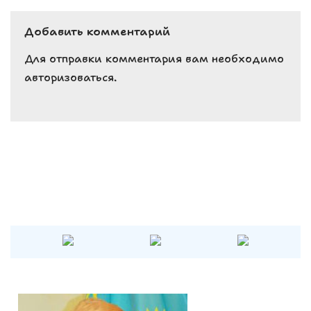
e
ts
g
Добавить комментарий
b
A
r
o
p
a
Для отправки комментария вам необходимо
авторизоваться
.
o
p
m
k