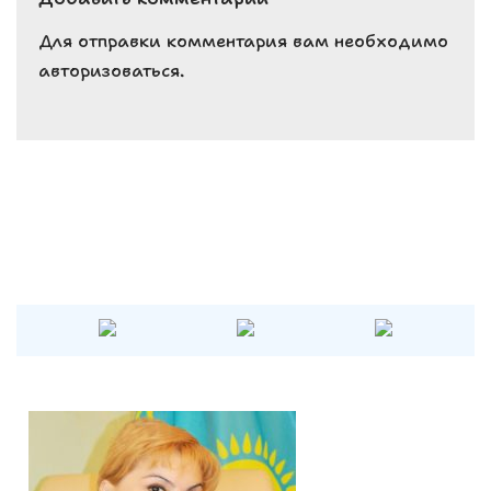
b
A
r
o
p
a
Для отправки комментария вам необходимо
авторизоваться
.
o
p
m
k