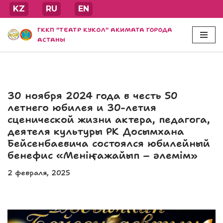
KZ
RU
EN
Перейти
ГККП "ТЕАТР КУКОЛ" АКИМАТА ГОРОДА
к
АСТАНЫ
содержимому
30 ноября 2024 года в честь 50
летнего юбилея и 30-летия
сценической жизни актера, педагога,
деятеля культуры РК Досымхана
Бейсенбаевича состоялся юбилейный
бенефис «Менің ғажайып – әлемім»
2 февраля, 2025