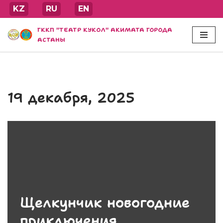
KZ
RU
EN
Перейти
ГККП "ТЕАТР КУКОЛ" АКИМАТА ГОРОДА
к
АСТАНЫ
содержимому
19 декабря, 2025
Щелкунчик новогодние
приключения