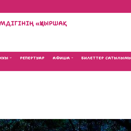
МДІГІНІҢ «ҚУЫРШАҚ
ИХЫ
РЕПЕРТУАР
АФИША
БИЛЕТТЕР САТЫЛЫМ