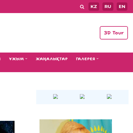
KZ
RU
EN
3D Tour
Ы
ҰЖЫМ
ЖАҢАЛЫҚТАР
ГАЛЕРЕЯ