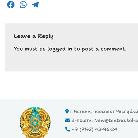
F
W
T
a
h
el
c
a
e
e
ts
g
Leave a Reply
b
A
r
You must be
logged in
to post a comment.
o
p
a
o
p
m
k
г.Астана, проспект Республ
Э-пошта: New@teatrkukol-a
+7 (7172) 43-96-24