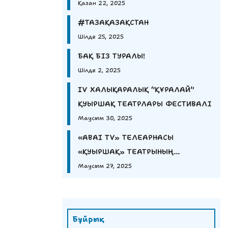
Қазан 22, 2025
#ТАЗАҚАЗАҚСТАН
Шілде 25, 2025
БАҚ БІЗ ТУРАЛЫ!
Шілде 2, 2025
IV ХАЛЫҚАРАЛЫҚ “ҚҰРАЛАЙ”
ҚУЫРШАҚ ТЕАТРЛАРЫ ФЕСТИВАЛІ
Маусым 30, 2025
«ABAI TV» ТЕЛЕАРНАСЫ
«ҚУЫРШАҚ» ТЕАТРЫНЫҢ
КӨРКЕМДІК ЖЕТЕКШІСІ ҚҰРАЛАЙ
Маусым 27, 2025
ЕШМҰРАТОВАНЫҢ СҰХБАТЫН
ҰСЫНАДЫ
Бұйрық