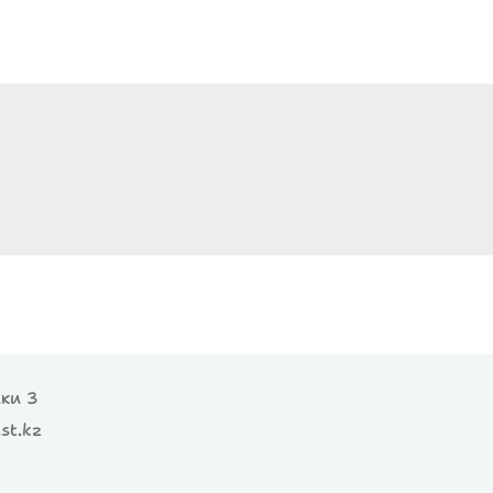
ики 3
st.kz