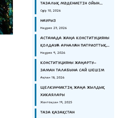
ТАЗАЛЫҚ МӘДЕНИЕТІН ОЙЫН
АРҚЫЛЫ ҮЙРЕНДІ
Сәуір 10, 2026
НАУРЫЗ
Наурыз 27, 2026
АСТАНАДА ЖАҢА КОНСТИТУЦИЯНЫ
ҚОЛДАУҒА АРНАЛҒАН ПАТРИОТТЫҚ
АКЦИЯҒА 1000-НАН АСТАМ ЖАС
Наурыз 9, 2026
ҚАТЫСТЫ.
КОНСТИТУЦИЯНЫ ЖАҢАРТУ–
ЗАМАН ТАЛАБЫНА САЙ ШЕШІМ
Ақпан 18, 2026
ЩЕЛКУНЧИКТІҢ ЖАҢА ЖЫЛДЫҚ
ХИКАЯЛАРЫ
Желтоқсан 19, 2025
ТАЗА ҚАЗАҚСТАН