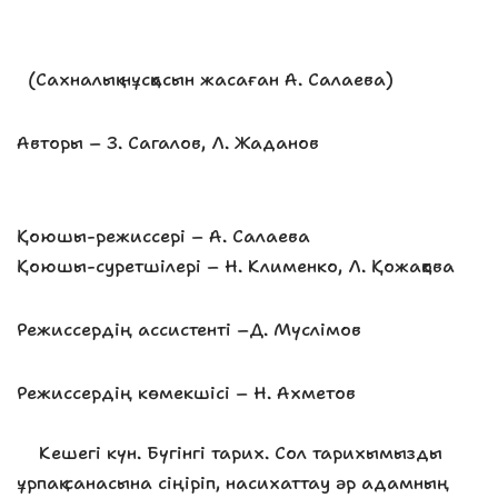
(Сахналық нұсқасын жасаған А. Салаева)
Авторы – З. Сагалов, Л. Жаданов
Қоюшы-режиссері – А. Салаева
Қоюшы-суретшілері – Н. Клименко, Л. Қожақова
Режиссердің ассистенті –Д. Мүслімов
Режиссердің көмекшісі – Н. Ахметов
Кешегі күн. Бүгінгі тарих. Сол тарихымызды
ұрпақ санасына сіңіріп, насихаттау әр адамның