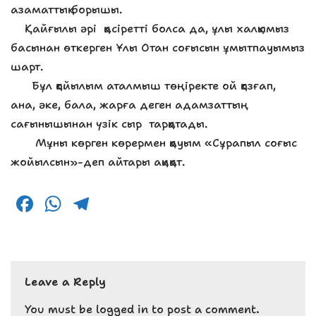
азаматтық борышы.
Қайғылы әрі қасіретті болса да, ұлы халқымыз
басынан өткерген Ұлы Отан соғысын ұмытпауымыз
шарт.
Бұл қойылым аталмыш төңіректе ой қозғап,
ана, әке, бала, жарға деген адамзаттың
сағынышынан үзік сыр тарқатады.
Мұны көрген көрермен қауым «Сұрапыл соғыс
жойылсын»-деп айтары ақиқат.
F
W
T
a
h
el
c
a
e
e
ts
g
Leave a Reply
b
A
r
You must be
logged in
to post a comment.