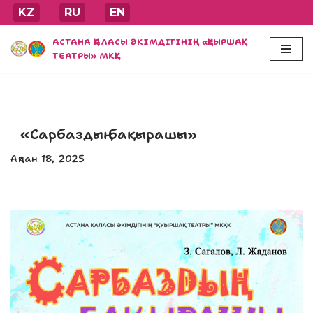
KZ
RU
EN
Skip
АСТАНА ҚАЛАСЫ ӘКІМДІГІНІҢ «ҚУЫРШАҚ
to
ТЕАТРЫ» МКҚК
content
«Сарбаздың бақырашы»
Ақпан 18, 2025