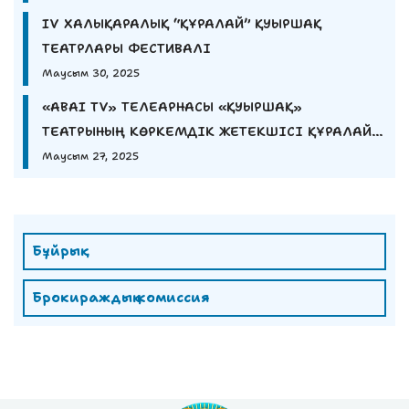
IV ХАЛЫҚАРАЛЫҚ “ҚҰРАЛАЙ” ҚУЫРШАҚ
ТЕАТРЛАРЫ ФЕСТИВАЛІ
Маусым 30, 2025
«ABAI TV» ТЕЛЕАРНАСЫ «ҚУЫРШАҚ»
ТЕАТРЫНЫҢ КӨРКЕМДІК ЖЕТЕКШІСІ ҚҰРАЛАЙ
ЕШМҰРАТОВАНЫҢ СҰХБАТЫН ҰСЫНАДЫ
Маусым 27, 2025
Бұйрық
Брокираждық комиссия