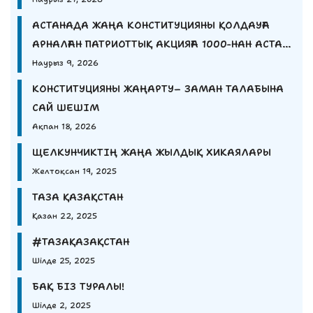
АСТАНАДА ЖАҢА КОНСТИТУЦИЯНЫ ҚОЛДАУҒА
АРНАЛҒАН ПАТРИОТТЫҚ АКЦИЯҒА 1000-НАН АСТАМ
ЖАС ҚАТЫСТЫ.
Наурыз 9, 2026
КОНСТИТУЦИЯНЫ ЖАҢАРТУ– ЗАМАН ТАЛАБЫНА
САЙ ШЕШІМ
Ақпан 18, 2026
ЩЕЛКУНЧИКТІҢ ЖАҢА ЖЫЛДЫҚ ХИКАЯЛАРЫ
Желтоқсан 19, 2025
ТАЗА ҚАЗАҚСТАН
Қазан 22, 2025
#ТАЗАҚАЗАҚСТАН
Шілде 25, 2025
БАҚ БІЗ ТУРАЛЫ!
Шілде 2, 2025