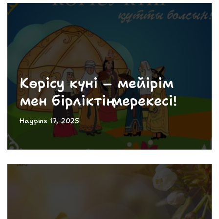
Көрісу күні – мейірім
мен бірліктің мерекесі!
Наурыз 17, 2025