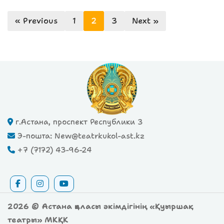
« Previous
1
2
3
Next »
г.Астана, проспект Республики 3
Э-пошта: New@teatrkukol-ast.kz
+7 (7172) 43-96-24
2026 © Астана қаласы әкімдігінің «Қуыршақ
театры» МКҚК