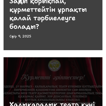
Заңды қорықпай,
құрметтейтін ұрпақты
қалай тәрбиелеуге
болады?
Сәуір 9, 2025
Халықаралық театр күні