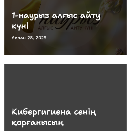
1-наурыз алғыс айту
күні
Ақпан 28, 2025
Кибергигиена сенің
қорғанысың