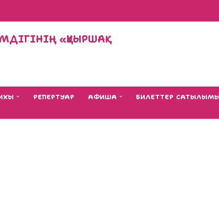
МДІГІНІҢ «ҚУЫРШАҚ
ИХЫ
РЕПЕРТУАР
АФИША
БИЛЕТТЕР САТЫЛЫМ