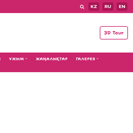
KZ
RU
EN
3D Tour
Ы
ҰЖЫМ
ЖАҢАЛЫҚТАР
ГАЛЕРЕЯ